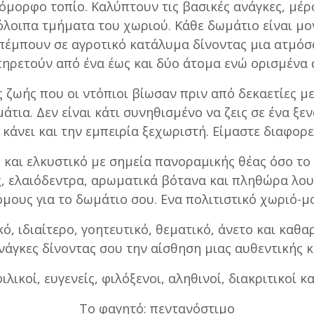
 όμορφο τοπίο. Καλύπτουν τις βασικές ανάγκες, μέρ
όλοιπα τμήματα του χωριού. Κάθε δωμάτιο είναι μο
απέμπουν σε αγροτικό κατάλυμα δίνοντας μια ατμό
πηρετούν από ένα έως και δύο άτομα ενώ ορισμένα 
ς ζωής που οι ντόπιοι βίωσαν πριν από δεκαετίες 
ια. Δεν είναι κάτι συνηθισμένο να ζεις σε ένα ξε
κάνει και την εμπειρία ξεχωριστή. Είμαστε διαφορετ
και ελκυστικό με σημεία πανοραμικής θέας όσο το μ
ς, ελαιόδεντρα, αρωματικά βότανα και πληθώρα λο
μους για το δωμάτιο σου. Ενα πολιτιστικό χωριό-μ
ό, ιδιαίτερο, γοητευτικό, θεματικό, άνετο και καθ
νάγκες δίνοντας σου την αίσθηση μιας αυθεντικής κ
ιλικοί, ευγενείς, φιλόξενοι, αληθινοί, διακριτικοί κ
Το φαγητό: πεντανόστιμο